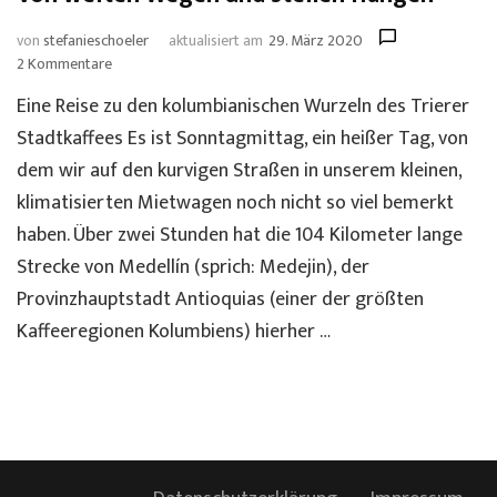
von
stefanieschoeler
aktualisiert am
29. März 2020
zu
2 Kommentare
Von
Eine Reise zu den kolumbianischen Wurzeln des Trierer
weiten
Wegen
Stadtkaffees Es ist Sonntagmittag, ein heißer Tag, von
und
dem wir auf den kurvigen Straßen in unserem kleinen,
steilen
klimatisierten Mietwagen noch nicht so viel bemerkt
Hängen
haben. Über zwei Stunden hat die 104 Kilometer lange
Strecke von Medellín (sprich: Medejin), der
Provinzhauptstadt Antioquias (einer der größten
Kaffeeregionen Kolumbiens) hierher …